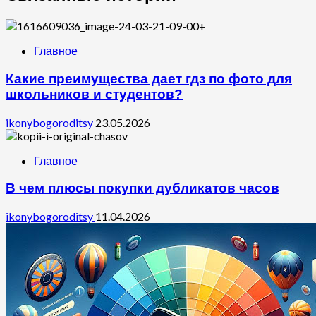
Главное
Какие преимущества дает гдз по фото для
школьников и студентов?
ikonybogoroditsy
23.05.2026
Главное
В чем плюсы покупки дубликатов часов
ikonybogoroditsy
11.04.2026