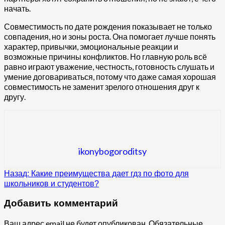
начать.
Совместимость по дате рождения показывает не только
совпадения, но и зоны роста. Она помогает лучше понять
характер, привычки, эмоциональные реакции и
возможные причины конфликтов. Но главную роль всё
равно играют уважение, честность, готовность слушать и
умение договариваться, потому что даже самая хорошая
совместимость не заменит зрелого отношения друг к
другу.
ikonybogoroditsy
Продолжить
Назад:
Какие преимущества дает гдз по фото для
школьников и студентов?
чтение
Добавить комментарий
Ваш адрес email не будет опубликован.
Обязательные