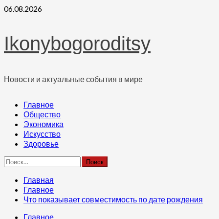
Перейти
06.08.2026
к
содержимому
Ikonybogoroditsy
Новости и актуальные события в мире
Основное
Главное
меню
Общество
Экономика
Искусство
Здоровье
Найти:
Главная
Главное
Что показывает совместимость по дате рождения
Главное