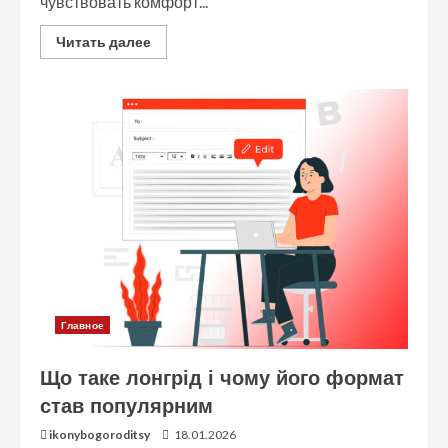
чувствовать комфорт...
Read
Читать далее
more
about
В
чем
преимущества
сантехники
Керама
Марацци
Главное
Що таке лонгрід і чому його формат
став популярним
ikonybogoroditsy
18.01.2026