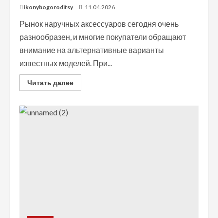
ikonybogoroditsy
11.04.2026
Рынок наручных аксессуаров сегодня очень
разнообразен, и многие покупатели обращают
внимание на альтернативные варианты
известных моделей. При...
Read
Читать далее
more
about
В
чем
плюсы
покупки
дубликатов
часов