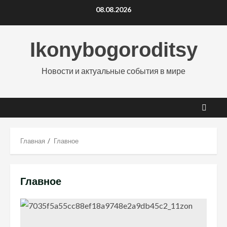
Перейти
08.08.2026
к
содержимому
Ikonybogoroditsy
Новости и актуальные события в мире
Главная
Главное
Главное