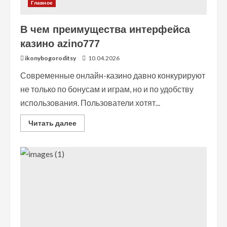
Главное
В чем преимущества интерфейса
казино azino777
ikonybogoroditsy
10.04.2026
Современные онлайн-казино давно конкурируют
не только по бонусам и играм, но и по удобству
использования. Пользователи хотят...
Read
Читать далее
more
about
В
чем
преимущества
интерфейса
казино
azino777