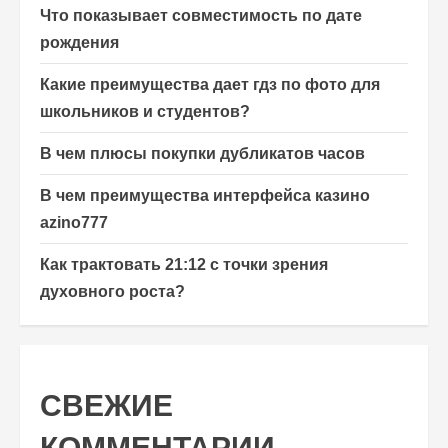
Что показывает совместимость по дате
рождения
Какие преимущества дает гдз по фото для
школьников и студентов?
В чем плюсы покупки дубликатов часов
В чем преимущества интерфейса казино
azino777
Как трактовать 21:12 с точки зрения
духовного роста?
СВЕЖИЕ
КОММЕНТАРИИ