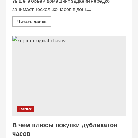
выше, а объем домашних заданий нередко
занимает несколько часов в день....
Read
Читать далее
more
about
Какие
преимущества
дает
гдз
по
фото
для
школьников
и
студентов?
Главное
В чем плюсы покупки дубликатов
часов