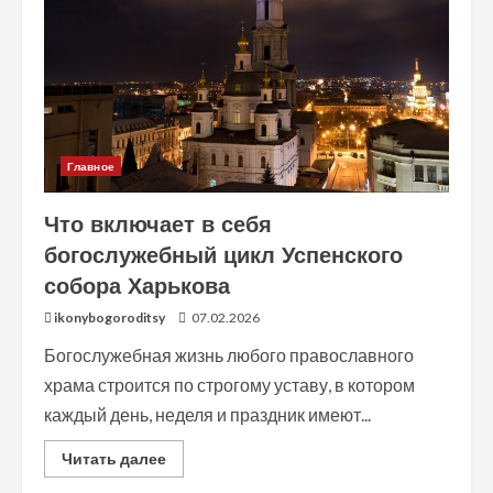
роста?
Главное
Что включает в себя
богослужебный цикл Успенского
собора Харькова
ikonybogoroditsy
07.02.2026
Богослужебная жизнь любого православного
храма строится по строгому уставу, в котором
каждый день, неделя и праздник имеют...
Read
Читать далее
more
about