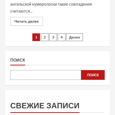
ангельской нумерологии такие совпадения
считаются...
Read
Читать далее
more
about
Что
означает
Пагинация
1
2
3
4
Далее
09:09
на
часах
записей
в
ангельской
нумерологии
ПОИСК
ПОИСК
СВЕЖИЕ ЗАПИСИ