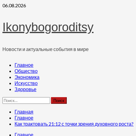
Перейти
06.08.2026
к
содержимому
Ikonybogoroditsy
Новости и актуальные события в мире
Основное
Главное
меню
Общество
Экономика
Искусство
Здоровье
Найти:
Главная
Главное
Как трактовать 21:12 с точки зрения духовного роста?
Главное