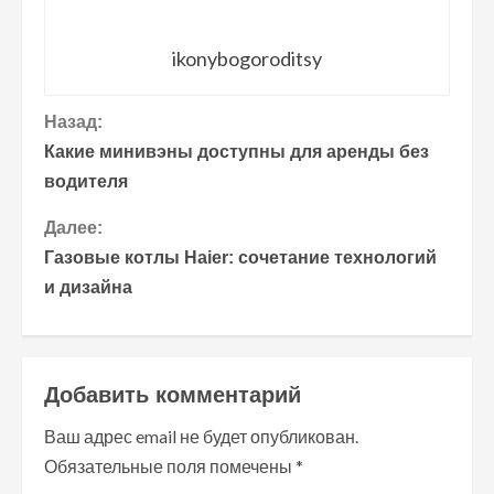
ikonybogoroditsy
П
Назад:
Какие минивэны доступны для аренды без
р
водителя
о
Далее:
Газовые котлы Haier: сочетание технологий
д
и дизайна
о
л
Добавить комментарий
ж
Ваш адрес email не будет опубликован.
и
Обязательные поля помечены
*