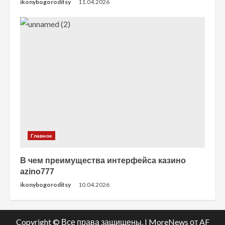
ikonybogoroditsy
11.04.2026
Главное
В чем преимущества интерфейса казино
azino777
ikonybogoroditsy
10.04.2026
Copyright © Все права защищены.
|
MoreNews
от AF