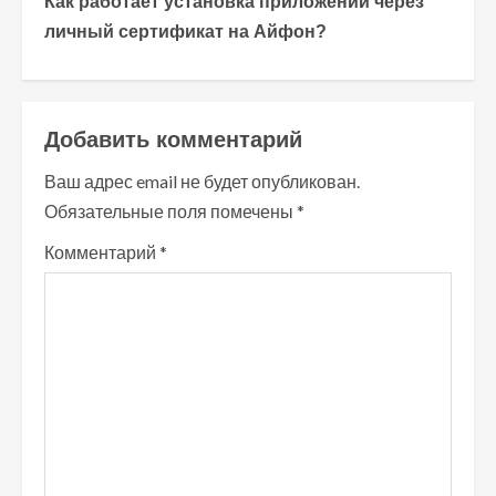
Как работает установка приложений через
личный сертификат на Айфон?
д
о
л
Добавить комментарий
ж
Ваш адрес email не будет опубликован.
Обязательные поля помечены
*
и
Комментарий
*
т
ь
ч
т
е