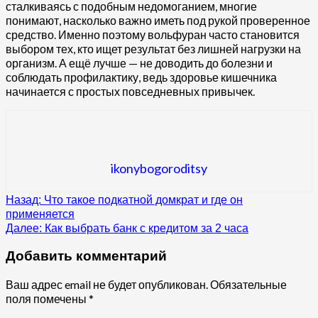
сталкиваясь с подобным недомоганием, многие
понимают, насколько важно иметь под рукой проверенное
средство. Именно поэтому вольфуран часто становится
выбором тех, кто ищет результат без лишней нагрузки на
организм. А ещё лучше — не доводить до болезни и
соблюдать профилактику, ведь здоровье кишечника
начинается с простых повседневных привычек.
ikonybogoroditsy
Продолжить
Назад:
Что такое подкатной домкрат и где он
применяется
чтение
Далее:
Как выбрать банк с кредитом за 2 часа
Добавить комментарий
Ваш адрес email не будет опубликован.
Обязательные
поля помечены
*