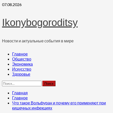
Перейти
07.08.2026
к
содержимому
Ikonybogoroditsy
Новости и актуальные события в мире
Основное
Главное
меню
Общество
Экономика
Искусство
Здоровье
Найти:
Главная
Главное
Что такое Вольфуран и почему его применяют при
кишечных инфекциях