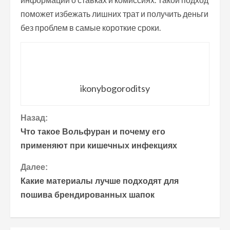
поможет избежать лишних трат и получить деньги
без проблем в самые короткие сроки.
ikonybogoroditsy
П
Назад:
Что такое Вольфуран и почему его
р
применяют при кишечных инфекциях
о
Далее:
Какие материалы лучше подходят для
д
пошива брендированных шапок
о
л