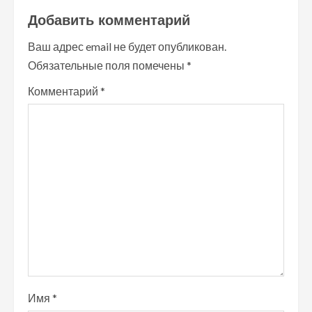
Добавить комментарий
ж
Ваш адрес email не будет опубликован.
и
Обязательные поля помечены
*
т
Комментарий
*
ь
ч
т
е
н
и
е
Имя
*